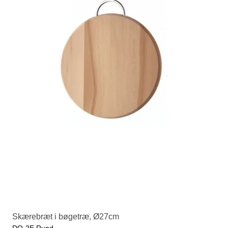
Skærebræt i bøgetræ, Ø27cm
DO-2E Rund