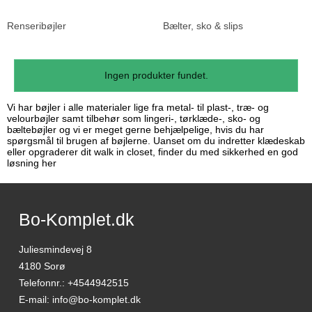
Renseribøjler
Bælter, sko & slips
Ingen produkter fundet.
Vi har bøjler i alle materialer lige fra metal- til plast-, træ- og
velourbøjler samt tilbehør som lingeri-, tørklæde-, sko- og
bæltebøjler og vi er meget gerne behjælpelige, hvis du har
spørgsmål til brugen af bøjlerne. Uanset om du indretter klædeskab
eller opgraderer dit walk in closet, finder du med sikkerhed en god
løsning her
Bo-Komplet.dk
Juliesmindevej 8
4180 Sorø
Telefonnr.
:
+4544942515
E-mail
:
info@bo-komplet.dk