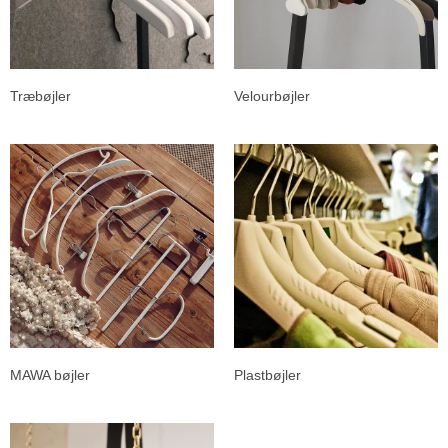
Træbøjler
Velourbøjler
MAWA bøjler
Plastbøjler